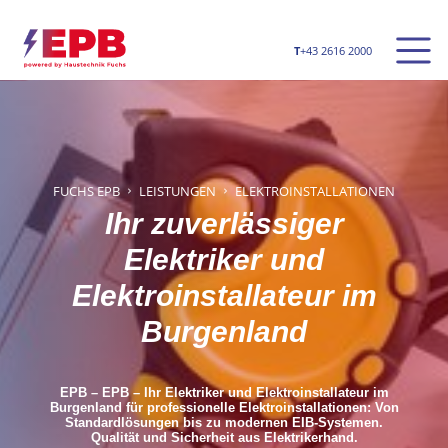
Men
T
+43 2616 2000
Direkt zur Hauptnavigation s
Direkt zum Inhalt springen
FUCHS EPB
LEISTUNGEN
ELEKTROINSTALLATIONEN
Ihr zuverlässiger
Elektriker und
Elektroinstallateur im
Burgenland
EPB – EPB – Ihr Elektriker und Elektroinstallateur im
Burgenland für professionelle Elektroinstallationen: Von
Standardlösungen bis zu modernen EIB-Systemen.
Qualität und Sicherheit aus Elektrikerhand.