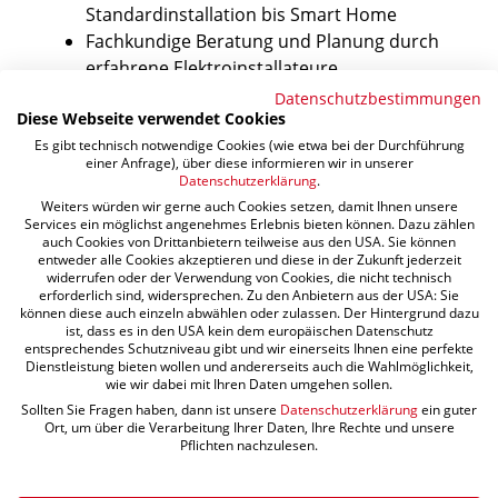
Standardinstallation bis Smart Home
Fachkundige Beratung und Planung durch
erfahrene Elektroinstallateure
Einsatz hochwertiger Materialien durch
Datenschutzbestimmungen
Diese Webseite verwendet Cookies
qualifizierte Elektriker
Es gibt technisch notwendige Cookies (wie etwa bei der Durchführung
Faire Preise und zuverlässiger Service
einer Anfrage), über diese informieren wir in unserer
Datenschutzerklärung
.
Weiters würden wir gerne auch Cookies setzen, damit Ihnen unsere
Services ein möglichst angenehmes Erlebnis bieten können. Dazu zählen
auch Cookies von Drittanbietern teilweise aus den USA. Sie können
Häufig gestellte Fragen (FAQs)
entweder alle Cookies akzeptieren und diese in der Zukunft jederzeit
widerrufen oder der Verwendung von Cookies, die nicht technisch
erforderlich sind, widersprechen. Zu den Anbietern aus der USA: Sie
Was ist ein EIB-System?
können diese auch einzeln abwählen oder zulassen. Der Hintergrund dazu
ist, dass es in den USA kein dem europäischen Datenschutz
Ein EIB-System (Europäischer Installationsbus) ist
entsprechendes Schutzniveau gibt und wir einerseits Ihnen eine perfekte
ein intelligentes Bussystem zur Steuerung
Dienstleistung bieten wollen und andererseits auch die Wahlmöglichkeit,
wie wir dabei mit Ihren Daten umgehen sollen.
verschiedener Haushaltsgeräte, das von einem
Sollten Sie Fragen haben, dann ist unsere
Datenschutzerklärung
ein guter
erfahrenen Elektroinstallateur installiert wird.
Ort, um über die Verarbeitung Ihrer Daten, Ihre Rechte und unsere
Pflichten nachzulesen.
Warum sollte ich EPB als Elektriker wählen?
EPB bietet als erfahrener Elektriker und