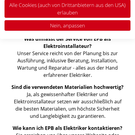
Alle Cookies (auch von Drittanbietern aus den USA)
Elektroinstallateur im Burgenland fachgerechte,
erlauben
sichere und moderne Elektroinstallationen mit
hochwertigen Materialien und umfassendem
Nein, anpassen
Service.
Was umfasst der Service von EPB als
Elektroinstallateur?
Unser Service reicht von der Planung bis zur
Ausführung, inklusive Beratung, Installation,
Wartung und Reparatur - alles aus der Hand
erfahrener Elektriker.
Sind die verwendeten Materialien hochwertig?
Ja, als gewissenhafter Elektriker und
Elektroinstallateur setzen wir ausschließlich auf
die besten Materialien, um höchste Sicherheit
und Langlebigkeit zu garantieren.
Wie kann ich EPB als Elektriker kontaktieren?