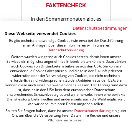
FAKTENCHECK
In den Sommermonaten gibt es
statistisch gesehen mehr
Datenschutzbestimmungen
Gewitter. Aber was stimmt von
Diese Webseite verwendet Cookies
den alten Weisheiten wirklich,
Es gibt technisch notwendige Cookies (wie etwa bei der Durchführung
einer Anfrage), über diese informieren wir in unserer
wenn es blitzt, donnert und
Datenschutzerklärung
.
stürmt?…
Weiters würden wir gerne auch Cookies setzen, damit Ihnen unsere
Services ein möglichst angenehmes Erlebnis bieten können. Dazu zählen
auch Cookies von Drittanbietern teilweise aus den USA. Sie können
entweder alle Cookies akzeptieren und diese in der Zukunft jederzeit
widerrufen oder der Verwendung von Cookies, die nicht technisch
WEITERLESEN
erforderlich sind, widersprechen. Zu den Anbietern aus der USA: Sie
können diese auch einzeln abwählen oder zulassen. Der Hintergrund dazu
ist, dass es in den USA kein dem europäischen Datenschutz
entsprechendes Schutzniveau gibt und wir einerseits Ihnen eine perfekte
Dienstleistung bieten wollen und andererseits auch die Wahlmöglichkeit,
wie wir dabei mit Ihren Daten umgehen sollen.
Sollten Sie Fragen haben, dann ist unsere
Datenschutzerklärung
ein guter
Ort, um über die Verarbeitung Ihrer Daten, Ihre Rechte und unsere
Pflichten nachzulesen.