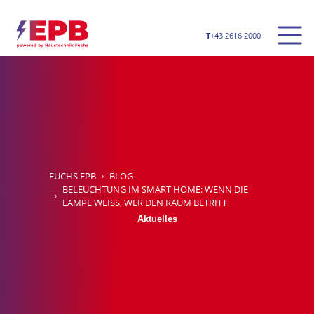
Men
T
+43 2616 2000
Direkt zur Hauptnavigation s
Direkt zum Inhalt springen
FUCHS EPB
BLOG
BELEUCHTUNG IM SMART HOME: WENN DIE
LAMPE WEISS, WER DEN RAUM BETRITT
Aktuelles