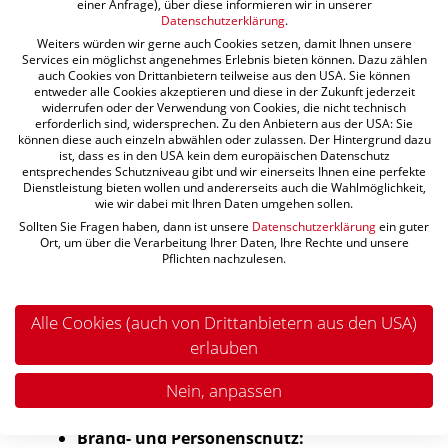
einer Anfrage), über diese informieren wir in unserer
Typ 3 SPD:
Dieser Überspannungsschutz
Datenschutzerklärung
.
befindet sich direkt am Endgerät oder an
Weiters würden wir gerne auch Cookies setzen, damit Ihnen unsere
Services ein möglichst angenehmes Erlebnis bieten können. Dazu zählen
Steckdosen.
auch Cookies von Drittanbietern teilweise aus den USA. Sie können
entweder alle Cookies akzeptieren und diese in der Zukunft jederzeit
widerrufen oder der Verwendung von Cookies, die nicht technisch
Vor welchen Gefahren bewahrt
erforderlich sind, widersprechen. Zu den Anbietern aus der USA: Sie
können diese auch einzeln abwählen oder zulassen. Der Hintergrund dazu
der Überspannungsschutz?
ist, dass es in den USA kein dem europäischen Datenschutz
entsprechendes Schutzniveau gibt und wir einerseits Ihnen eine perfekte
Dienstleistung bieten wollen und andererseits auch die Wahlmöglichkeit,
wie wir dabei mit Ihren Daten umgehen sollen.
Der Überspannungs-Blitzschutz im Haus bewahrt
Sollten Sie Fragen haben, dann ist unsere
Datenschutzerklärung
ein guter
Bewohner vor einer Reihe unterschiedlicher
Ort, um über die Verarbeitung Ihrer Daten, Ihre Rechte und unsere
Gefahren.
Pflichten nachzulesen.
Geräteschutz
: Alle elektrischen Geräte im
Haus können von Überspannungsschäden
Alle Cookies (auch von Drittanbietern aus den USA)
bei Blitzeinschlag betroffen sein. Fernseher,
erlauben
Computer, aber auch Kühlschränke und
Nein, anpassen
andere Haushaltsgeräte können irreparabel
zerstört werden.
Brand- und Personenschutz: