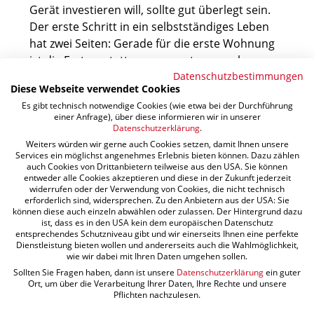
Gerät investieren will, sollte gut überlegt sein.
Der erste Schritt in ein selbstständiges Leben
hat zwei Seiten: Gerade für die erste Wohnung
ist die Erstausstattung genaustens zu planen,
Datenschutzbestimmungen
meistens mit einem knappen Budget. Dennoch
Diese Webseite verwendet Cookies
ist die neu gewonnene Freiheit ein einmaliges
Es gibt technisch notwendige Cookies (wie etwa bei der Durchführung
Gefühl und der Anfang von etwas ganz
einer Anfrage), über diese informieren wir in unserer
Großem.
Datenschutzerklärung
.
Weiters würden wir gerne auch Cookies setzen, damit Ihnen unsere
Services ein möglichst angenehmes Erlebnis bieten können. Dazu zählen
auch Cookies von Drittanbietern teilweise aus den USA. Sie können
entweder alle Cookies akzeptieren und diese in der Zukunft jederzeit
widerrufen oder der Verwendung von Cookies, die nicht technisch
erforderlich sind, widersprechen. Zu den Anbietern aus der USA: Sie
können diese auch einzeln abwählen oder zulassen. Der Hintergrund dazu
ist, dass es in den USA kein dem europäischen Datenschutz
entsprechendes Schutzniveau gibt und wir einerseits Ihnen eine perfekte
Dienstleistung bieten wollen und andererseits auch die Wahlmöglichkeit,
wie wir dabei mit Ihren Daten umgehen sollen.
Sollten Sie Fragen haben, dann ist unsere
Datenschutzerklärung
ein guter
Ort, um über die Verarbeitung Ihrer Daten, Ihre Rechte und unsere
Pflichten nachzulesen.