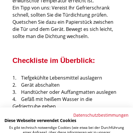
erwünschte Temperatur erreicht ist.
Ein Tipp von uns: Vereist Ihr Gefrierschrank
schnell, sollten Sie die Türdichtung prüfen.
Quetschen Sie dazu ein Papierstück zwischen
die Tür und dem Gerät. Bewegt es sich leicht,
sollte man die Dichtung wechseln.
Checkliste im Überblick:
1. Tiefgekühlte Lebensmittel auslagern
2. Gerät abschalten
3. Handtücher oder Auffangmatten auslegen
4. Gefäß mit heißem Wasser in die
Gefriertruhe geben
5. Eisplatten abtauen lassen oder manuell
Datenschutzbestimmungen
entfernen
Diese Webseite verwendet Cookies
6. Gefrierschrank reinigen und trocknen
Es gibt technisch notwendige Cookies (wie etwa bei der Durchführung
einer Anfrage), über diese informieren wir in unserer