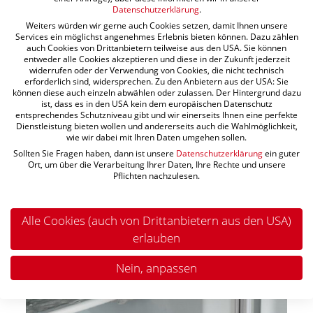
lassen
Datenschutzerklärung
.
7. Nach erreichter Gefriertemperatur Gerät
Weiters würden wir gerne auch Cookies setzen, damit Ihnen unsere
wieder füllen
Services ein möglichst angenehmes Erlebnis bieten können. Dazu zählen
auch Cookies von Drittanbietern teilweise aus den USA. Sie können
entweder alle Cookies akzeptieren und diese in der Zukunft jederzeit
widerrufen oder der Verwendung von Cookies, die nicht technisch
erforderlich sind, widersprechen. Zu den Anbietern aus der USA: Sie
können diese auch einzeln abwählen oder zulassen. Der Hintergrund dazu
ist, dass es in den USA kein dem europäischen Datenschutz
entsprechendes Schutzniveau gibt und wir einerseits Ihnen eine perfekte
Dienstleistung bieten wollen und andererseits auch die Wahlmöglichkeit,
wie wir dabei mit Ihren Daten umgehen sollen.
Sollten Sie Fragen haben, dann ist unsere
Datenschutzerklärung
ein guter
Ort, um über die Verarbeitung Ihrer Daten, Ihre Rechte und unsere
Pflichten nachzulesen.
Alle Cookies (auch von Drittanbietern aus den USA)
erlauben
Nein, anpassen